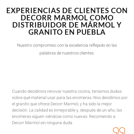
EXPERIENCIAS DE CLIENTES CON
DECORR MARMOL COMO
DISTRIBUIDOR DE MÁRMOL Y
GRANITO EN PUEBLA
Nuestro compromiso con la excelencia reflejado en las
palabras de nuestros clientes.
Cuando decidimos renovar nuestra cocina, teníamos dudas
sobre qué material usar para las encimeras. Nos decidimos por
el granito que ofrece Decorr Marmol, y ha sido la mejor
decisión. La calidad es inmejorable y, después de un año, las
encimeras siguen viéndose como nuevas. Recomiendo a
Decorr Marmol sin ninguna duda